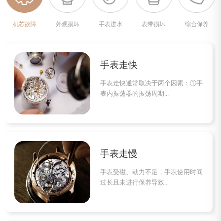
机芯故障
外观损坏
手表进水
表带损坏
综合保养
手表走快
手表走快通常取决于两个因素：①手
表内振荡器的振荡周期...
手表走慢
手表受磁、动力不足，手表使用时间
过长且未进行保养导致...